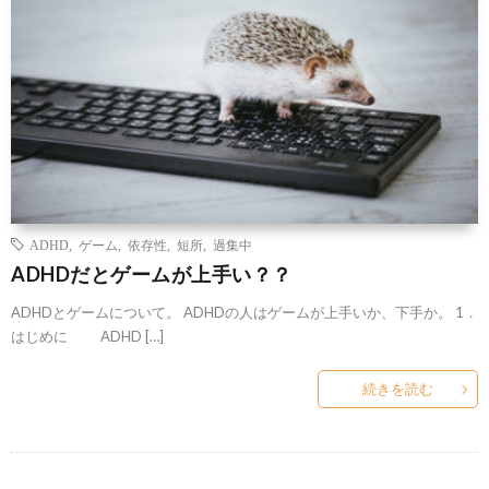
ADHD
,
ゲーム
,
依存性
,
短所
,
過集中
ADHDだとゲームが上手い？？
ADHDとゲームについて。 ADHDの人はゲームが上手いか、下手か。 1．
はじめに ADHD […]
続きを読む