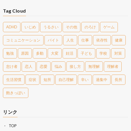
Tag Cloud
ADHD
いじめ
うるさい
その他
のろけ
ゲーム
コミュニケーション
バイト
人生
仕事
依存性
健康
勉強
原因
多動
大変
妊活
子ども
学校
対策
怠け者
恋人
恋愛
悩み
接し方
無理解
理解者
生活習慣
症状
短所
自己理解
辛い
過集中
長所
飽きっぽい
リンク
TOP