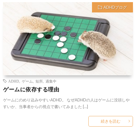
ADHDブログ
ADHD
,
ゲーム
,
短所
,
過集中
ゲームに依存する理由
ゲームにのめり込みやすいADHD。 なぜADHDの人はゲームに没頭しや
すいか、当事者からの視点で書いてみました […]
続きを読む