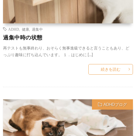
ADHD
,
健康
,
過集中
過集中時の状態
再テストも無事終わり、おそらく無事進級できると言うこともあり、ど
っぷり趣味に打ち込んでいます。 １．はじめに […]
続きを読む
ADHDブログ