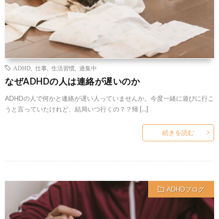
ADHD
,
仕事
,
生活習慣
,
過集中
なぜADHDの人は連絡が遅いのか
ADHDの人で何かと連絡が遅い人っていませんか。今度一緒に遊びに行こ
うと言っていたけれど、結局いつ行くの？？帰 […]
続きを読む
ADHDブログ