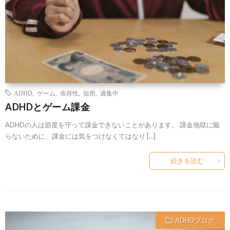
ADHD
,
ゲーム
,
依存性
,
短所
,
過集中
ADHDとゲーム課金
ADHDの人は節度を守って課金できないことがあります。 課金地獄に陥
らないために、課金には気をつけなくてはなり […]
続きを読む
ADHDブログ