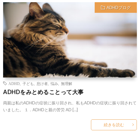
ADHDブログ
ADHD
,
子ども
,
怠け者
,
悩み
,
無理解
ADHDをみとめることって大事
両親は私のADHDの症状に振り回され、私もADHDの症状に振り回されて
いました。 １．ADHDと親の苦労 AD […]
続きを読む