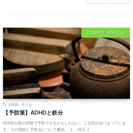
ADHD・ADDとは
ADHD
,
子ども
【予防策】ADHDと鉄分
ADHDが鉄の摂取で予防できるかもしれない、と注目があつまっていま
す。その理由と予防法について解説。 １．AD […]