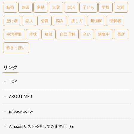
勉強
原因
多動
大変
妊活
子ども
学校
対策
怠け者
恋人
恋愛
悩み
接し方
無理解
理解者
生活習慣
症状
短所
自己理解
辛い
過集中
長所
飽きっぽい
リンク
TOP
ABOUT ME!!
privacy policy
Amazonリスト公開してみますm(__)m