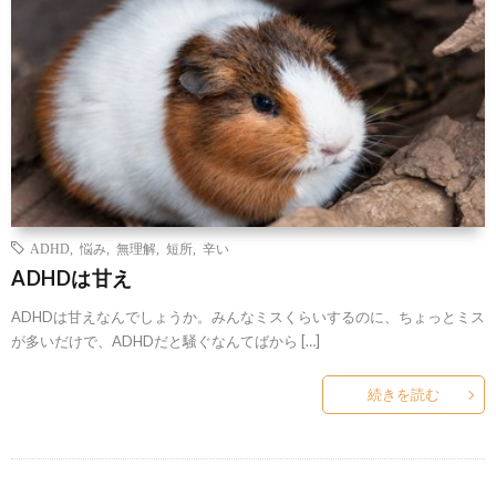
ADHD
,
悩み
,
無理解
,
短所
,
辛い
ADHDは甘え
ADHDは甘えなんでしょうか。みんなミスくらいするのに、ちょっとミス
が多いだけで、ADHDだと騒ぐなんてばから […]
続きを読む