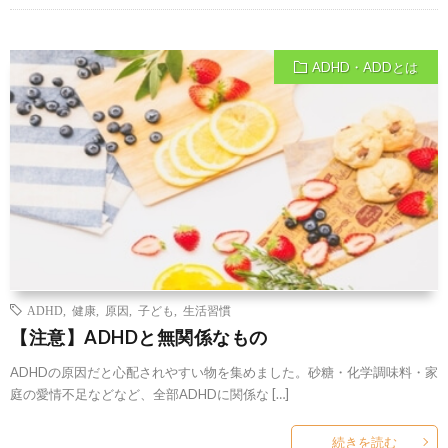
ADHD・ADDとは
ADHD
,
健康
,
原因
,
子ども
,
生活習慣
【注意】ADHDと無関係なもの
ADHDの原因だと心配されやすい物を集めました。砂糖・化学調味料・家
庭の愛情不足などなど、全部ADHDに関係な […]
続きを読む