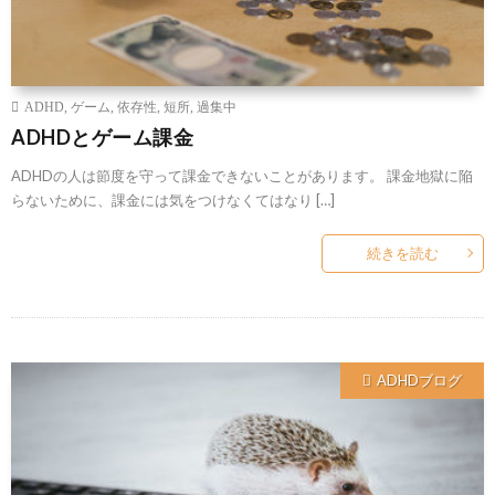
ADHD
,
ゲーム
,
依存性
,
短所
,
過集中
ADHDとゲーム課金
ADHDの人は節度を守って課金できないことがあります。 課金地獄に陥
らないために、課金には気をつけなくてはなり […]
続きを読む
ADHDブログ