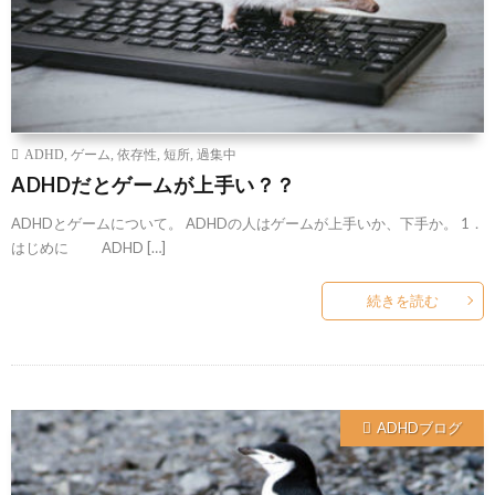
ADHD
,
ゲーム
,
依存性
,
短所
,
過集中
ADHDだとゲームが上手い？？
ADHDとゲームについて。 ADHDの人はゲームが上手いか、下手か。 1．
はじめに ADHD […]
続きを読む
ADHDブログ