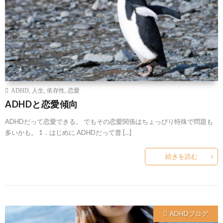
ADHD
,
人生
,
依存性
,
恋愛
ADHDと恋愛傾向
ADHDだって恋愛できる。 でもその恋愛関係はちょっぴり特殊で問題も
多いかも。 1．はじめに ADHDだって普 […]
続きを読む
ADHDブログ