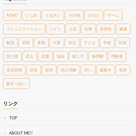
ADHD
いじめ
うるさい
その他
のろけ
ゲーム
コミュニケーション
バイト
人生
仕事
依存性
健康
勉強
原因
多動
大変
妊活
子ども
学校
対策
怠け者
恋人
恋愛
悩み
接し方
無理解
理解者
生活習慣
症状
短所
自己理解
辛い
過集中
長所
飽きっぽい
リンク
TOP
ABOUT ME!!